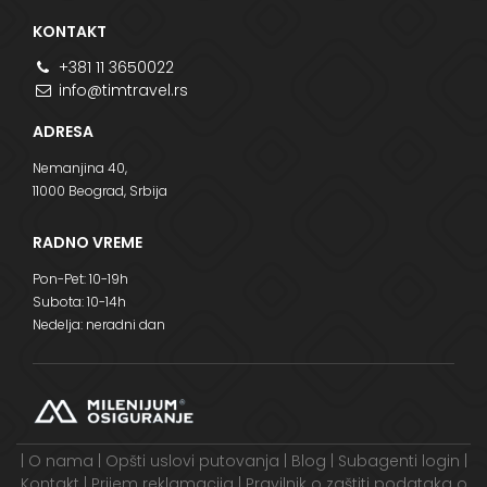
KONTAKT
+381 11 3650022
info@timtravel.rs
ADRESA
Nemanjina 40,
11000 Beograd, Srbija
RADNO VREME
Pon-Pet: 10-19h
Subota: 10-14h
Nedelja: neradni dan
|
O nama
|
Opšti uslovi putovanja
|
Blog
|
Subagenti login
|
Kontakt
|
Prijem reklamacija
|
Pravilnik o zaštiti podataka o