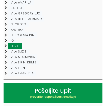
VILA AMARILIA
RALITSA
VILA GREGORY LUX
VILA LITTLE MERMAID
EL GRECO
KASTRO
PHILOXENIA INN
IO
HERIH
VILA SUZIE
VILA MESIMVRIA
VILA EIRINI KLIMIS
VILA ELENI
VILA EMANUELA
Pošaljite upit
proverite raspoloživost smeštaja