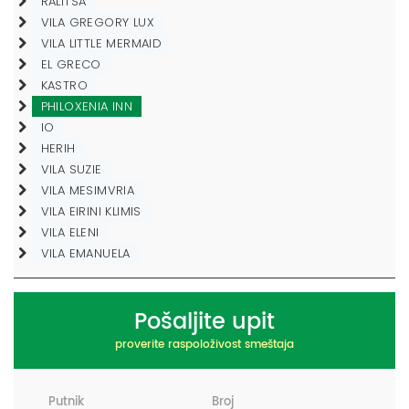
RALITSA
VILA GREGORY LUX
VILA LITTLE MERMAID
EL GRECO
KASTRO
PHILOXENIA INN
IO
HERIH
VILA SUZIE
VILA MESIMVRIA
VILA EIRINI KLIMIS
VILA ELENI
VILA EMANUELA
Pošaljite upit
proverite raspoloživost smeštaja
Putnik
Broj