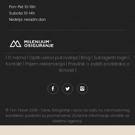
Pon-Pet: 10-19h
Subota: 10-14h
Nedelja: neradni dan
|
O nama
|
Opšti uslovi putovanja
|
Blog
|
Subagenti login
|
Kontakt
|
Prijem reklamacija
|
Pravilnik o zaštiti podataka o
ličnosti
|
© Tim Travel 2018 - Cene, fotografije i opisi na sajtu su informativnog
karaktera i podložni su promenama. Za tačne informacije obratite se
direktno agenciji.