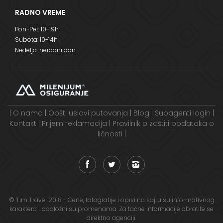
RADNO VREME
Pon-Pet: 10-19h
Subota: 10-14h
Nedelja: neradni dan
|
O nama
|
Opšti uslovi putovanja
|
Blog
|
Subagenti login
|
Kontakt
|
Prijem reklamacija
|
Pravilnik o zaštiti podataka o
ličnosti
|
© Tim Travel 2018 - Cene, fotografije i opisi na sajtu su informativnog
karaktera i podložni su promenama. Za tačne informacije obratite se
direktno agenciji.