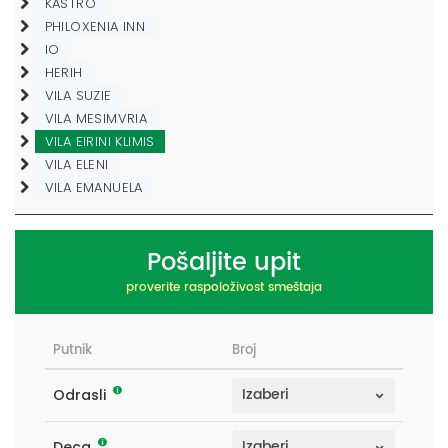
KASTRO
PHILOXENIA INN
IO
HERIH
VILA SUZIE
VILA MESIMVRIA
VILA EIRINI KLIMIS
VILA ELENI
VILA EMANUELA
Pošaljite upit
proverite raspoloživost smeštaja
Putnik
Broj
Odrasli
Deca