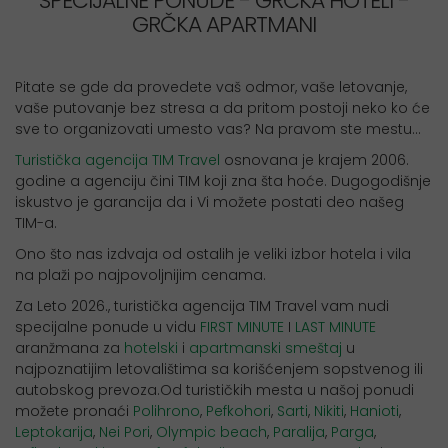
SPECIJALNE PONUDE - GRČKA HOTELI -
GRČKA APARTMANI
Pitate se gde da provedete vaš odmor, vaše letovanje,
vaše putovanje bez stresa a da pritom postoji neko ko će
sve to organizovati umesto vas? Na pravom ste mestu...
Turistička agencija TIM Travel
osnovana je krajem 2006.
godine a agenciju čini TIM koji zna šta hoće. Dugogodišnje
iskustvo je garancija da i Vi možete postati deo našeg
TIM-a.
Ono što nas izdvaja od ostalih je veliki izbor hotela i vila
na plaži po najpovoljnijim cenama.
Za Leto 2026., turistička agencija TIM Travel vam nudi
specijalne ponude u vidu
FIRST MINUTE
I
LAST MINUTE
aranžmana za
hotelski
i
apartmanski smeštaj
u
najpoznatijim letovalištima sa korišćenjem sopstvenog ili
autobskog prevoza.Od turističkih mesta u našoj ponudi
možete pronaći
Polihrono
,
Pefkohori
,
Sarti
,
Nikiti
,
Hanioti
,
Leptokarija
,
Nei Pori
,
Olympic beach
,
Paralija
,
Parga
,