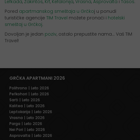
Lefkada
,
Zakintos
,
Krf
,
Kefalonija
,
Vrasna
,
Asprovalta
i
Tasos
.
Pored
apartmanskog smeštaja u Grčko
j u ponudi
turističke agencije
TIM Travel
možete pronaći i
hotelski
smeštaj
u Grčkoj
.
Dovoljan je jedan
poziv
, ostalo prepustite nama… Vaš TIM
Travel!
GRČKA APARTMANI 2026
Polihrono
| Leto 2026
Pefkohori
| Leto 2026
Sarti
| Leto 2026
Kalitea
| Leto 2026
Leptokarija
| Leto 2026
Vrasna
| Leto 2026
Parga
| Leto 2026
Nei Pori
| Leto 2026
Asprovalta
| Leto 2026