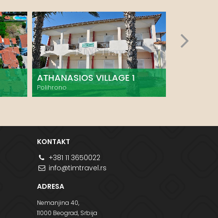
ATHANASIOS VILLAGE 1
MARIANTI
Polihrono
Polihrono
KONTAKT
+381 11 3650022
info@timtravel.rs
ADRESA
Nemanjina 40,
11000 Beograd, Srbija