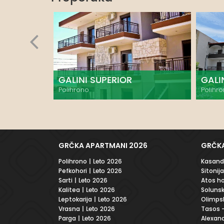
GALINI SUPERIOR
GALI
Polihrono
Polihr
GRČKA APARTMANI 2026
GRČKA
Polihrono
| Leto 2026
Kasandr
Pefkohori
| Leto 2026
Sitonija
Sarti
| Leto 2026
Atos ho
Kalitea
| Leto 2026
Solunsk
Leptokarija
| Leto 2026
Olimpsk
Vrasna
| Leto 2026
Tasos -
Parga
| Leto 2026
Alexand