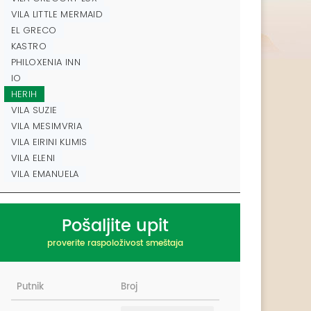
VILA LITTLE MERMAID
EL GRECO
KASTRO
PHILOXENIA INN
IO
HERIH
VILA SUZIE
VILA MESIMVRIA
VILA EIRINI KLIMIS
VILA ELENI
VILA EMANUELA
Pošaljite upit
proverite raspoloživost smeštaja
Putnik
Broj