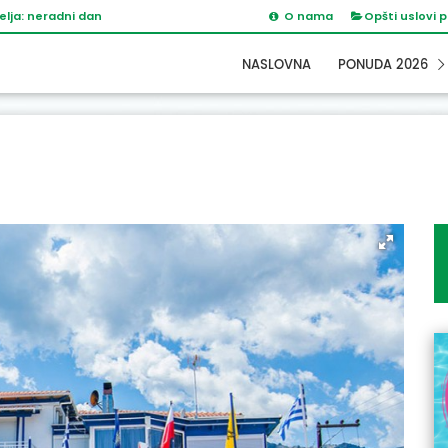
elja: neradni dan
O nama
Opšti uslovi 
NASLOVNA
PONUDA 2026