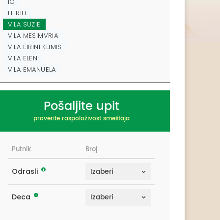
IO
HERIH
VILA SUZIE
VILA MESIMVRIA
VILA EIRINI KLIMIS
VILA ELENI
VILA EMANUELA
Pošaljite upit
proverite raspoloživost smeštaja
Putnik
Broj
Odrasli
Deca