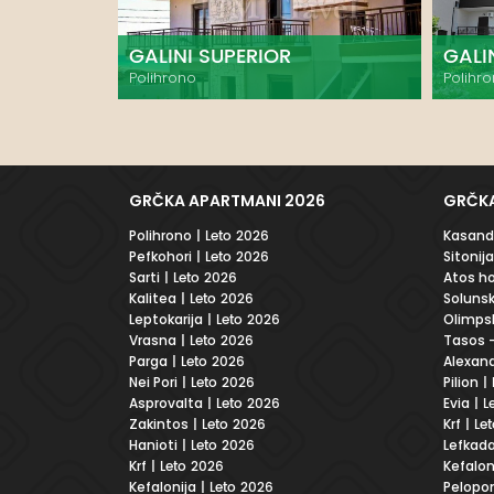
GALINI SUPERIOR
GALI
Polihrono
Polihr
GRČKA APARTMANI 2026
GRČKA
Polihrono
| Leto 2026
Kasandr
Pefkohori
| Leto 2026
Sitonija
Sarti
| Leto 2026
Atos ho
Kalitea
| Leto 2026
Solunsk
Leptokarija
| Leto 2026
Olimpsk
Vrasna
| Leto 2026
Tasos -
Parga
| Leto 2026
Alexand
Nei Pori
| Leto 2026
Pilion
| 
Asprovalta
| Leto 2026
Evia
| L
Zakintos
| Leto 2026
Krf
| Le
Hanioti
| Leto 2026
Lefkad
Krf
| Leto 2026
Kefalon
Kefalonija
| Leto 2026
Pelopo