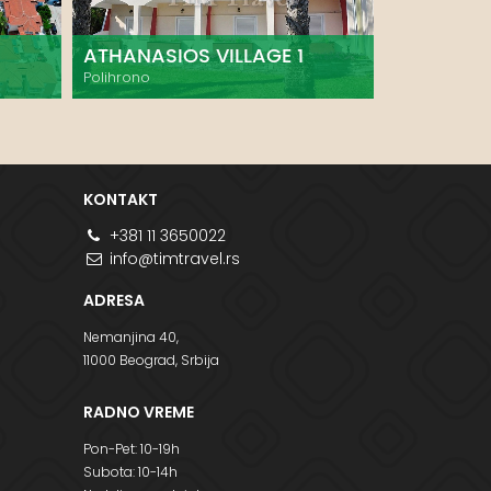
ATHANASIOS VILLAGE 1
MARIANTI
Polihrono
Polihrono
KONTAKT
+381 11 3650022
info@timtravel.rs
ADRESA
Nemanjina 40,
11000 Beograd, Srbija
RADNO VREME
Pon-Pet: 10-19h
Subota: 10-14h