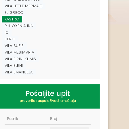
VILA LITTLE MERMAID
EL GRECO
KASTRO
PHILOXENIA INN
IO
HERIH
VILA SUZIE
VILA MESIMVRIA
VILA EIRINI KLIMIS
VILA ELENI
VILA EMANUELA
Pošaljite upit
proverite raspoloživost smeštaja
Putnik
Broj