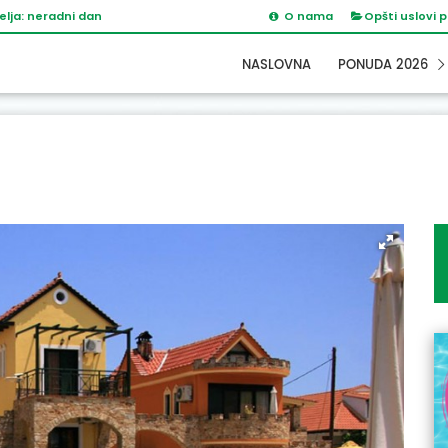
elja: neradni dan
O nama
Opšti uslovi 
NASLOVNA
PONUDA 2026