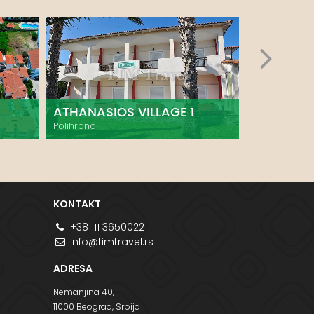
ATHANASIOS VILLAGE 1
MARIANTI
Polihrono
Polihrono
KONTAKT
+381 11 3650022
info@timtravel.rs
ADRESA
Nemanjina 40,
11000 Beograd, Srbija