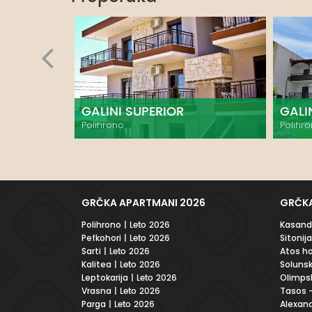
GALINI SUPERIOR
GALI
Polihrono
Polihr
GRČKA APARTMANI 2026
GRČKA
Polihrono
| Leto 2026
Kasandr
Pefkohori
| Leto 2026
Sitonija
Sarti
| Leto 2026
Atos ho
Kalitea
| Leto 2026
Solunsk
Leptokarija
| Leto 2026
Olimpsk
Vrasna
| Leto 2026
Tasos -
Parga
| Leto 2026
Alexand