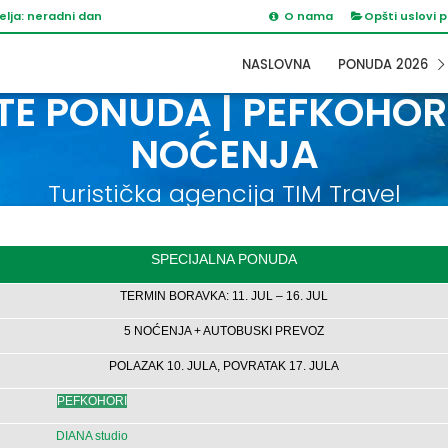
elja: neradni dan
O nama
Opšti uslovi 
NASLOVNA
PONUDA 2026
E PONUDA | PEFKOHORI | 
NOĆENJA
Turistička agencija TIM Travel
SPECIJALNA PONUDA
TERMIN BORAVKA: 11. JUL – 16. JUL
5 NOĆENJA + AUTOBUSKI PREVOZ
POLAZAK 10. JULA, POVRATAK 17. JULA
PEFKOHORI
DIANA studio