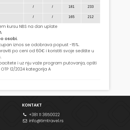
/
/
181
233
/
/
165
212
njem kursu NBS na dan uplate
A
o osobi.
ukupan iznos se odobrava popust -15%.
iti po ceni od 60€ i koristiti svoje sedište u
.
citete i uz nju važe program putovanja, opšti
 OTP 12/2024 kategorija A
KONTAKT
+381 11 3650022
info@timtravel.rs