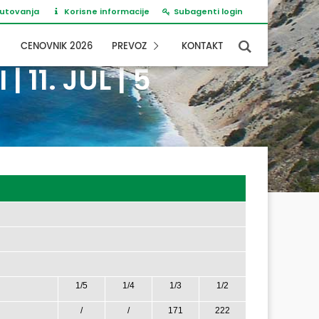
putovanja
Korisne informacije
Subagenti login
CENOVNIK 2026
PREVOZ
KONTAKT
11. JUL | 5
1/5
1/4
1/3
1/2
/
/
171
222