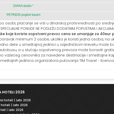
DIANA studio *
PETRIDIS pogled bazen
o osobi, plaćanje se vrši u dinarskoj protivvrednosti po sred
*SPECIJALNE PONUDE NE PODLEŽU DODATNIM POPUSTIMA I AKCIJAM
nke koje koriste sopstveni prevoz cena se umanjuje za 40eur p
 boravak minimum 2 osobe, ukoliko je koristi jedna osoba, na 
no dete u smeštajnoj jedinici u zajedničkom krevetu može borav
autobusu, a u slučaju sopstvenog prevoza može boraviti gratis
eo važećeg cenovnika za navedene destinacije i smeštajne kapa
 smeštajnih jedinica organizatora putovanja TIM Travel - licenca
 HOTELI 2026
a hoteli
| Leto 2026
 hoteli
| Leto 2026
teli
| Leto 2026