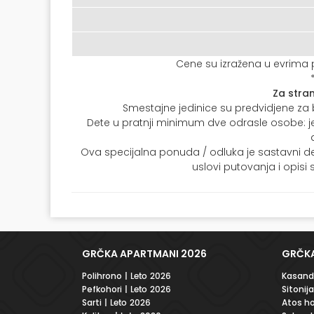
Cene su izražena u evrima p
Za stra
Smestajne jedinice su predvidjene za
Dete u pratnji minimum dve odrasle osobe: jed
Ova specijalna ponuda / odluka je sastavni d
uslovi putovanja i opisi
GRČKA APARTMANI 2026
GRČKA
Polihrono
| Leto 2026
Kasandr
Pefkohori
| Leto 2026
Sitonija
Sarti
| Leto 2026
Atos ho