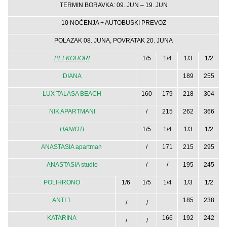
TERMIN BORAVKA: 09. JUN – 19. JUN
10 NOĆENJA + AUTOBUSKI PREVOZ
POLAZAK 08. JUNA, POVRATAK 20. JUNA
PEFKOHORI
1/5
1/4
1/3
1/2
DIANA
189
255
LUX TALASA BEACH
160
179
218
304
NIK APARTMANI
/
215
262
366
HANIOTI
1/5
1/4
1/3
1/2
ANASTASIA apartman
/
171
215
295
ANASTASIA studio
/
/
195
245
POLIHRONO
1/6
1/5
1/4
1/3
1/2
ANTI 1
185
238
/
/
KATARINA
166
192
242
/
/