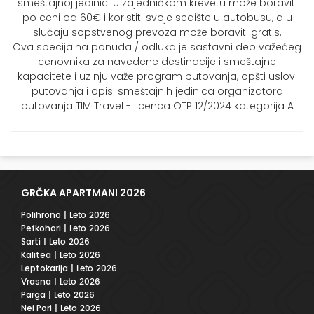
smeštajnoj jedinici u zajedničkom krevetu može boraviti
po ceni od 60€ i koristiti svoje sedište u autobusu, a u
slučaju sopstvenog prevoza može boraviti gratis.
Ova specijalna ponuda / odluka je sastavni deo važećeg
cenovnika za navedene destinacije i smeštajne
kapacitete i uz nju važe program putovanja, opšti uslovi
putovanja i opisi smeštajnih jedinica organizatora
putovanja TIM Travel - licenca OTP 12/2024 kategorija A
GRČKA APARTMANI 2026
Polihrono
| Leto 2026
Pefkohori
| Leto 2026
Sarti
| Leto 2026
Kalitea
| Leto 2026
Leptokarija
| Leto 2026
Vrasna
| Leto 2026
Parga
| Leto 2026
Nei Pori
| Leto 2026