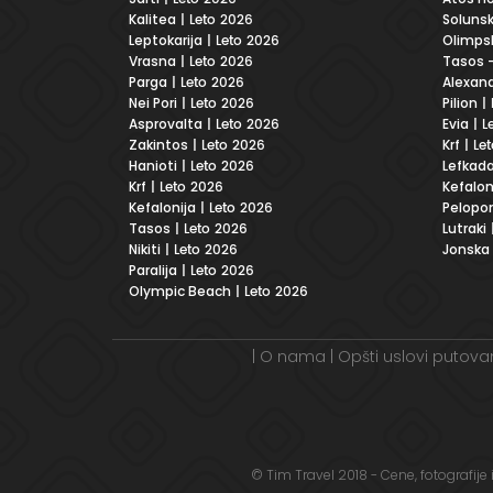
Kalitea
| Leto 2026
Solunsk
Leptokarija
| Leto 2026
Olimpsk
Vrasna
| Leto 2026
Tasos -
Parga
| Leto 2026
Alexand
Nei Pori
| Leto 2026
Pilion
| 
Asprovalta
| Leto 2026
Evia
| L
Zakintos
| Leto 2026
Krf
| Le
Hanioti
| Leto 2026
Lefkad
Krf
| Leto 2026
Kefalon
Kefalonija
| Leto 2026
Pelopo
Tasos
| Leto 2026
Lutraki
Nikiti
| Leto 2026
Jonska
Paralija
| Leto 2026
Olympic Beach
| Leto 2026
|
O nama
|
Opšti uslovi putova
© Tim Travel 2018 - Cene, fotografije