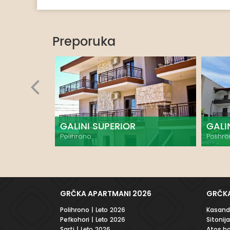
Preporuka
GALINI SUPERIOR
GALI
Polihrono
Polihr
GRČKA APARTMANI 2026
GRČKA
Polihrono
| Leto 2026
Kasandr
Pefkohori
| Leto 2026
Sitonija
Sarti
| Leto 2026
Atos ho