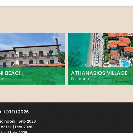
NI BEACH
ATHANASIOS VILLAGE
ono
Polihrono
 HOTELI 2026
a hoteli
| Leto 2026
 hoteli
| Leto 2026
teli
| Leto 2026