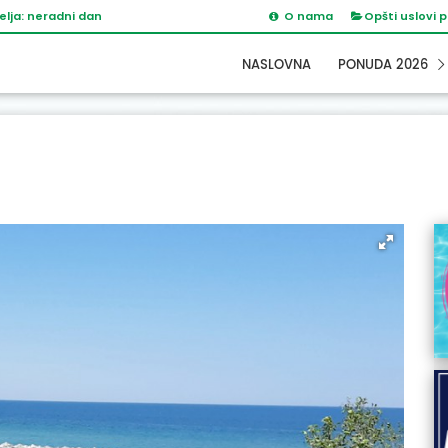
elja: neradni dan
O nama
Opšti uslovi 
NASLOVNA
PONUDA 2026