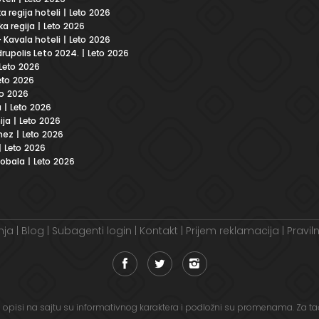
a regija hoteli
| Leto 2026
a regija
| Leto 2026
 Kavala hoteli
| Leto 2026
rupolis Leto 2024.
| Leto 2026
Leto 2026
eto 2026
to 2026
a
| Leto 2026
ija
| Leto 2026
nez
| Leto 2026
| Leto 2026
 obala
| Leto 2026
nja
|
Blog
|
Subagenti login
|
Kontakt
|
Prijem reklamacija
|
Pravil
 i opisi na sajtu su informativnog karaktera i podložni su promenama. Za tač