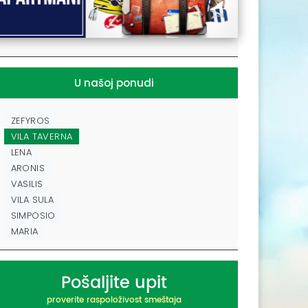
U našoj ponudi
ZEFYROS
VILA TAVERNA
LENA
ARONIS
VASILIS
VILA SULA
SIMPOSIO
MARIA
Pošaljite upit
proverite raspoloživost smeštaja