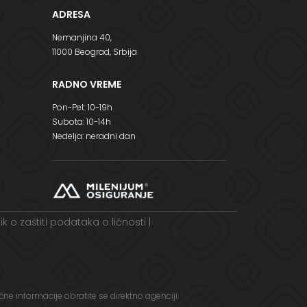
ADRESA
Nemanjina 40,
11000 Beograd, Srbija
RADNO VREME
Pon-Pet: 10-19h
Subota: 10-14h
Nedelja: neradni dan
nik o zaštiti podataka o ličnosti
|
ne informacije obratite se direktno agenciji.