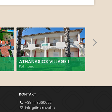
ATHANASIOS VILLAGE 1
MARIANTI
Polihrono
Polihrono
KONTAKT
+381 11 3650022
info@timtravel.rs